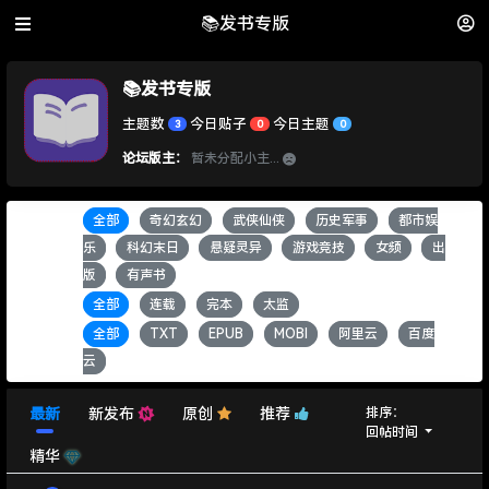
📚发书专版
📚发书专版
主题数
今日贴子
今日主题
3
0
0
论坛版主：
暂未分配小主...
全部
奇幻玄幻
武侠仙侠
历史军事
都市娱
书籍类别：
乐
科幻末日
悬疑灵异
游戏竞技
女频
出
版
有声书
全部
连载
完本
太监
书籍状态：
全部
TXT
EPUB
MOBI
阿里云
百度
书籍格式：
云
排序：
最新
新发布
原创
推荐
回帖时间
精华