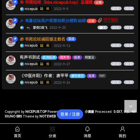
🎯 书苑论坛（bbs.nicepub.top）总版规
公告
0
0
nicepub
2022-9-9
🎉 书源论坛用户权限和积分规则说明
公告
蒙奇D路飞
2022-9-20
5
0
0
🎁 书苑论坛诚招版主数名
活动
0
0
nicepub
2022-9-12
有声书测试
武侠仙侠
有声书
完本
阿里云
0
0
nicepub
2022-9-27
《中医许阳》作者：唐甲甲
都市娱乐
完本
TXT
0
0
nicepub
2022-9-24
Copyright by
NICEPUB.TOP
Powered by
小黑屋
Processed:
0.037
, SQL:
40
登录 / 注册
XIUNO BBS
Theme by
NOTEWEB
首页
分类
消息
我的