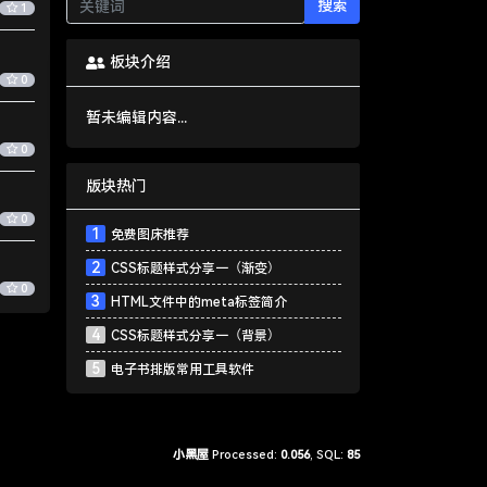
搜索
1
板块介绍
0
暂未编辑内容...
0
版块热门
0
1
免费图床推荐
2
CSS标题样式分享一（渐变）
0
3
HTML文件中的meta标签简介
4
CSS标题样式分享一（背景）
5
电子书排版常用工具软件
小黑屋
Processed:
0.056
, SQL:
85