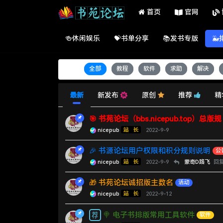
首页
官网
🍻休闲娱乐
💝书单分享
📚发书专版

标签：
全部
教程
软件
求助
解决
最新
新发布
原创
推荐
精
🎯 书苑论坛（bbs.nicepub.top）总版规
nicepub
2022-9-9
🎉 书源论坛用户权限和积分规则说明
公
nicepub
2022-9-9
蒙奇D路飞
回
🎁 书苑论坛诚招版主数名
活动
nicepub
2022-9-12
🍭 电子书排版常用工具软件
软件