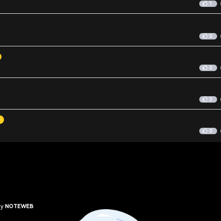
1
0
0
0
件
0
by
NOTEWEB