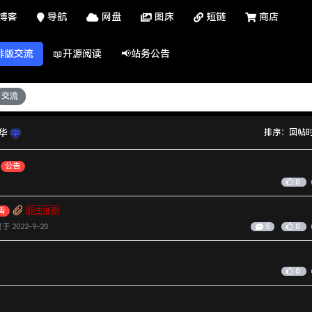
博客
导航
网盘
图床
短链
商店
排版交流
📖开源阅读
📢站务公告
交流
华
排序：
回帖
公告
0
告
复于
2022-9-20
5
0
0