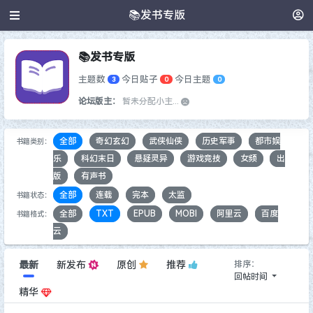
📚发书专版
📚发书专版
主题数
今日贴子
今日主题
3
0
0
论坛版主：
暂未分配小主...
全部
奇幻玄幻
武侠仙侠
历史军事
都市娱
书籍类别：
乐
科幻末日
悬疑灵异
游戏竞技
女频
出
版
有声书
全部
连载
完本
太监
书籍状态：
全部
TXT
EPUB
MOBI
阿里云
百度
书籍格式：
云
排序：
最新
新发布
原创
推荐
回帖时间
精华