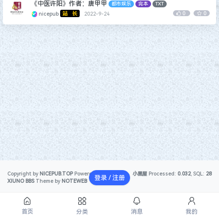
《中医许阳》作者：唐甲甲
都市娱乐
完本
TXT
0
0
nicepub
2022-9-24
Copyright by
NICEPUB.TOP
Powered by
小黑屋
Processed:
0.032
, SQL:
28
登录 / 注册
XIUNO BBS
Theme by
NOTEWEB
首页
分类
消息
我的