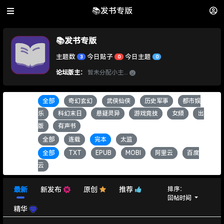
📚发书专版
📚发书专版
主题数
今日贴子
今日主题
3
0
0
论坛版主：
暂未分配小主...
全部
奇幻玄幻
武侠仙侠
历史军事
都市娱
书籍类别：
乐
科幻末日
悬疑灵异
游戏竞技
女频
出
版
有声书
全部
连载
完本
太监
书籍状态：
全部
TXT
EPUB
MOBI
阿里云
百度
书籍格式：
云
排序：
最新
新发布
原创
推荐
回帖时间
精华