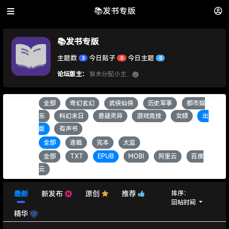
📚发书专版
📚发书专版
主题数
今日贴子
今日主题
3
0
0
论坛版主：
暂未分配小主...
全部
奇幻玄幻
武侠仙侠
历史军事
都市娱
书籍类别：
乐
科幻末日
悬疑灵异
游戏竞技
女频
出
版
有声书
全部
连载
完本
太监
书籍状态：
全部
TXT
EPUB
MOBI
阿里云
百度
书籍格式：
云
排序：
最新
新发布
原创
推荐
回帖时间
精华