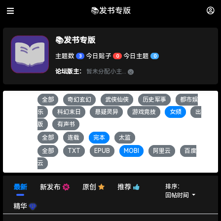
📚发书专版
📚发书专版
主题数
今日贴子
今日主题
3
0
0
论坛版主：
暂未分配小主...
全部
奇幻玄幻
武侠仙侠
历史军事
都市娱
书籍类别：
乐
科幻末日
悬疑灵异
游戏竞技
女频
出
版
有声书
全部
连载
完本
太监
书籍状态：
全部
TXT
EPUB
MOBI
阿里云
百度
书籍格式：
云
排序：
最新
新发布
原创
推荐
回帖时间
精华