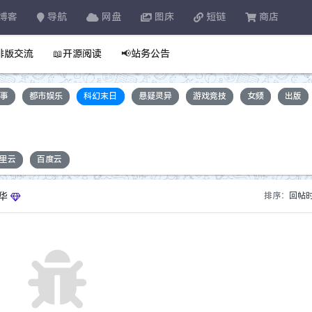
博客
导航
网盘
图床
短链
商店
排版交流
📖开源阅读
📢站务公告
军事
都市娱乐
科幻末日
悬疑灵异
游戏竞技
女频
出版
里云
百度云
华
排序：
回帖