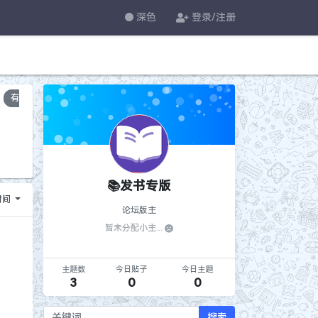
深色
登录/注册
有
📚发书专版
时间
论坛版主
暂未分配小主...
主题数
今日贴子
今日主题
3
0
0
搜索