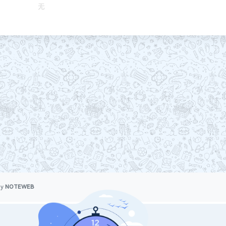
无
by
NOTEWEB