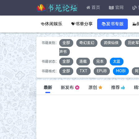
首页
官网
🍻休闲娱乐
💝书单分享
📚发书专版

书籍类别：
全部
奇幻玄幻
武侠仙侠
历史
声书
书籍状态：
全部
连载
完本
太监
书籍格式：
全部
TXT
EPUB
MOBI
阿
最新
新发布
原创
推荐
精