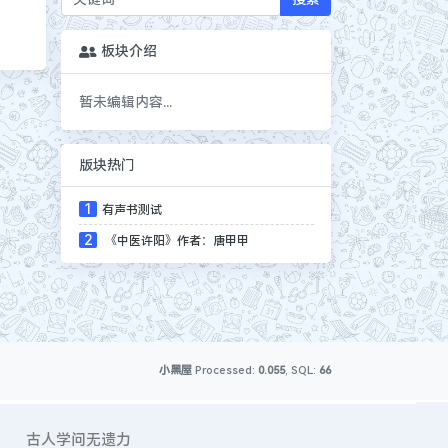
板块介绍
暂未编辑内容...
版块热门
1
有声书测试
2
《中医许阳》作者：唐甲甲
小黑屋
Processed:
0.055
, SQL:
66
古人学问无遗力