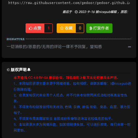
https://raw.githubusercontent.com/gedoor/gedoor.github.io/ma
最后于
2022-9-16 被nicepub编辑 ，原因：
点赞
1
收藏
0
打赏作者
一切消极的/恶意的/无用的评论一律不予回复，望知悉
➦
©️ 版权声明🔔
本文遵循 CC 4.0 BY-SA 版权协议，转载请附上原文出处链接及本声明。
1、本网站的资源主要来源于网络收集，如有侵权，请联系邮箱：i@nicepub进
行删除处理。
2、会员发帖仅代表会员个人观点，并不代表本站赞同其观点和对其真实性负
责。
3、不得发布和链接任何有关政治, 色情, 宗教, 迷信.低俗、变态、血腥、暴力的
帖子。
4、不得发布危害国家安全.诋毁政府形象等违法言论和信息的帖子。
5、本站资源大多为网络云盘，如发现链接失效，可以进行反馈，我们会第一时
间更新。