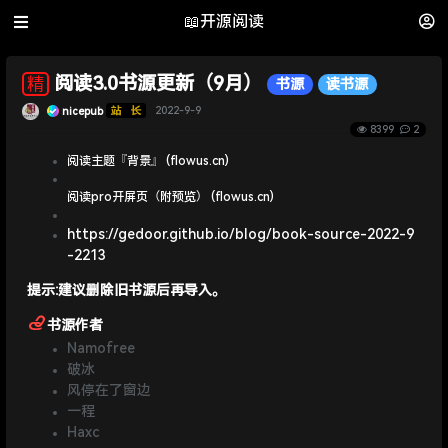
📖开源阅读
阅读3.0书源更新（9月）
书源
读书源
nicepub
2022-9-9
8399
2
阅读主题『背景』 (flowus.cn)
阅读pro开屏页（附预览） (flowus.cn)
https://gedoor.github.io/blog/book-source-2022-9
-2213
提示:建议删除旧书源后再导入。
书源作者
Namofree
破冰
风停在了窗边
一程
Haxc