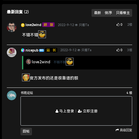
最新回复
(
2
)
最新
倒序
只看楼主
0
2
楼
love2wind
2022-9-12
只看Ta
不错不错
0
3
楼
nicepub
2022-9-12
只看Ta
楼主
love2wind
不错不错
官方发布的还是很靠谱的额
书苑论坛
4
楼
马上登录
丨
立即注册
高级回复
回帖