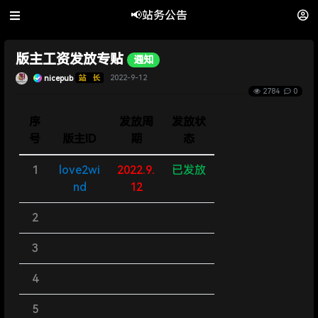
📢站务公告
版主工资发放专贴
通知
nicepub
2022-9-12
2784
0
序
发放周
发放状
号
版主ID
期
态
1
love2wi
2022.9.
已发放
nd
12
2
3
4
5