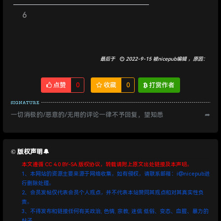
6
最后于
2022-9-15 被nicepub编辑 ，原因：
点赞
0
收藏
0
打赏作者
一切消极的/恶意的/无用的评论一律不予回复，望知悉
➦
©️ 版权声明🔔
本文遵循 CC 4.0 BY-SA 版权协议，转载请附上原文出处链接及本声明。
1、本网站的资源主要来源于网络收集，如有侵权，请联系邮箱：i@nicepub进
行删除处理。
2、会员发帖仅代表会员个人观点，并不代表本站赞同其观点和对其真实性负
责。
3、不得发布和链接任何有关政治, 色情, 宗教, 迷信.低俗、变态、血腥、暴力的
帖子。