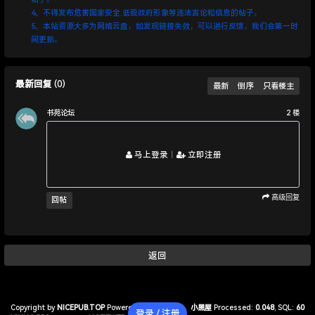
4、不得发布危害国家安全.诋毁政府形象等违法言论和信息的帖子。
5、本站资源大多为网络云盘，如发现链接失效，可以进行反馈，我们会第一时
间更新。
最新回复
(
0
)
最新
倒序
只看楼主
书苑论坛
2
楼
马上登录
丨
立即注册
高级回复
回帖
返回
Copyright by
NICEPUB.TOP
Powered by
小黑屋
Processed:
0.048
, SQL:
60
登录 / 注册